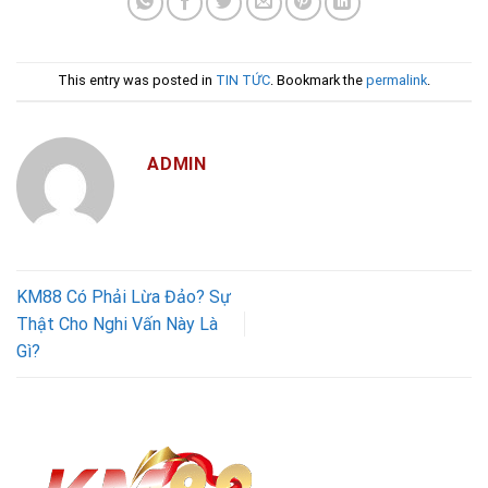
This entry was posted in
TIN TỨC
. Bookmark the
permalink
.
ADMIN
KM88 Có Phải Lừa Đảo? Sự
Thật Cho Nghi Vấn Này Là
Gì?