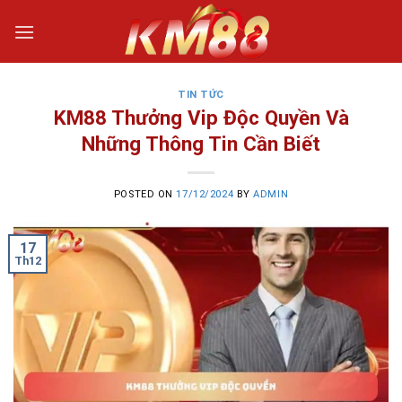
Skip
to
content
TIN TỨC
KM88 Thưởng Vip Độc Quyền Và
Những Thông Tin Cần Biết
POSTED ON
17/12/2024
BY
ADMIN
17
Th12