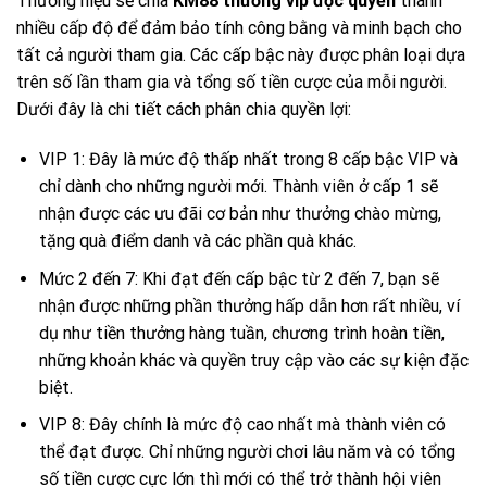
Thương hiệu sẽ chia
KM88 thưởng vip độc quyền
thành
nhiều cấp độ để đảm bảo tính công bằng và minh bạch cho
tất cả người tham gia. Các cấp bậc này được phân loại dựa
trên số lần tham gia và tổng số tiền cược của mỗi người.
Dưới đây là chi tiết cách phân chia quyền lợi:
VIP 1: Đây là mức độ thấp nhất trong 8 cấp bậc VIP và
chỉ dành cho những người mới. Thành viên ở cấp 1 sẽ
nhận được các ưu đãi cơ bản như thưởng chào mừng,
tặng quà điểm danh và các phần quà khác.
Mức 2 đến 7: Khi đạt đến cấp bậc từ 2 đến 7, bạn sẽ
nhận được những phần thưởng hấp dẫn hơn rất nhiều, ví
dụ như tiền thưởng hàng tuần, chương trình hoàn tiền,
những khoản khác và quyền truy cập vào các sự kiện đặc
biệt.
VIP 8: Đây chính là mức độ cao nhất mà thành viên có
thể đạt được. Chỉ những người chơi lâu năm và có tổng
số tiền cược cực lớn thì mới có thể trở thành hội viên