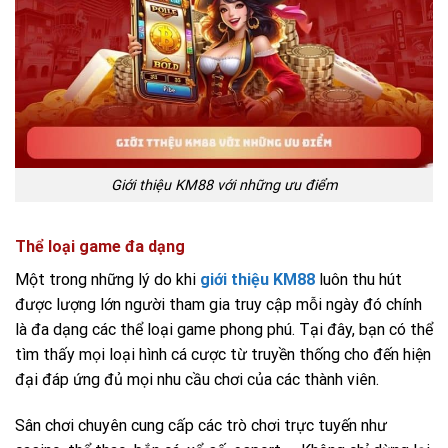
Giới thiệu KM88 với những ưu điểm
Thể loại game đa dạng
Một trong những lý do khi
giới thiệu KM88
luôn thu hút
được lượng lớn người tham gia truy cập mỗi ngày đó chính
là đa dạng các thể loại game phong phú. Tại đây, bạn có thể
tìm thấy mọi loại hình cá cược từ truyền thống cho đến hiện
đại đáp ứng đủ mọi nhu cầu chơi của các thành viên.
Sân chơi chuyên cung cấp các trò chơi trực tuyến như