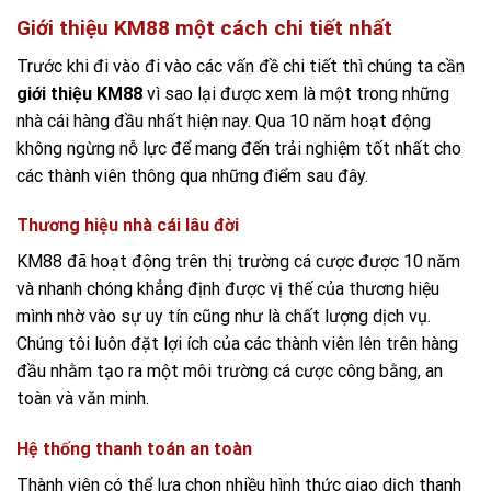
Giới thiệu KM88 một cách chi tiết nhất
Trước khi đi vào đi vào các vấn đề chi tiết thì chúng ta cần
giới thiệu KM88
vì sao lại được xem là một trong những
nhà cái hàng đầu nhất hiện nay. Qua 10 năm hoạt động
không ngừng nỗ lực để mang đến trải nghiệm tốt nhất cho
các thành viên thông qua những điểm sau đây.
Thương hiệu nhà cái lâu đời
KM88 đã hoạt động trên thị trường cá cược được 10 năm
và nhanh chóng khẳng định được vị thế của thương hiệu
mình nhờ vào sự uy tín cũng như là chất lượng dịch vụ.
Chúng tôi luôn đặt lợi ích của các thành viên lên trên hàng
đầu nhằm tạo ra một môi trường cá cược công bằng, an
toàn và văn minh.
Hệ thống thanh toán an toàn
Thành viên có thể lựa chọn nhiều hình thức giao dịch thanh