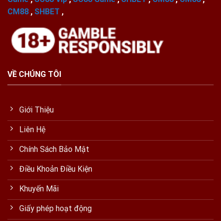
CM88
,
SHBET
,
VỀ CHÚNG TÔI
Giới Thiệu
Liên Hệ
Chính Sách Bảo Mật
Điều Khoản Điều Kiện
Khuyến Mãi
Giấy phép hoạt động