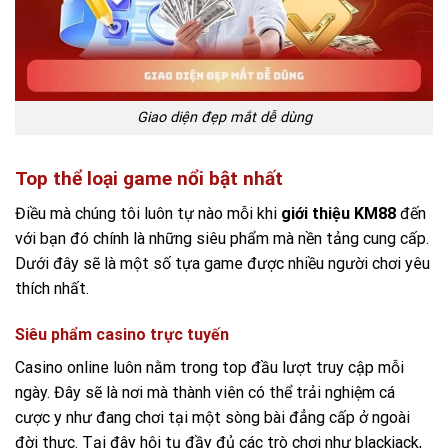
Giao diện đẹp mắt dễ dùng
Top thể loại game nổi bật nhất
Điều mà chúng tôi luôn tự nào mỗi khi
giới thiệu KM88
đến
với bạn đó chính là những siêu phẩm mà nền tảng cung cấp.
Dưới đây sẽ là một số tựa game được nhiều người chơi yêu
thích nhất.
Siêu phẩm casino trực tuyến
Casino online luôn nằm trong top đầu lượt truy cập mỗi
ngày. Đây sẽ là nơi mà thành viên có thể trải nghiệm cá
cược y như đang chơi tại một sòng bài đẳng cấp ở ngoài
đời thực. Tại đây hội tụ đầy đủ các trò chơi như blackjack,