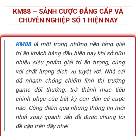
KM88 – SẢNH CƯỢC ĐẲNG CẤP VÀ
CHUYÊN NGHIỆP SỐ 1 HIỆN NAY
KM88
là một trong những nền tảng giải
trí ăn khách hàng đầu hiện nay khi sở hữu
nhiều siêu phẩm giải trí ấn tượng, cùng
với chất lượng dịch vụ tuyệt vời. Nhà cái
đã nhanh chóng chiếm lĩnh thị trường
game đổi thưởng, trở thành mục tiêu
chinh phục của bất kỳ con dân cá cược
nào. Cùng điểm qua những thông tin mới
nhất xoay quanh vấn đề được chúng tôi
đề cập trên đây nhé!