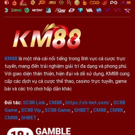
Isle of Man(IOM): Chứng từ liên quan đến thẩm định và
quản trị rủi ro hoạt động. Theo đó, quyền lợi hay đãi ngộ
hợp pháp của khách hàng sẽ được đảm bảo, chịu trách
nhiệm từ đơn vị.
PAGCOR: Giấy phép do chính phủ của Philippines cấp, ghi
nhận tính minh bạch và hợp pháp của hoạt động cá cược
KM88
là một nhà cái nổi tiếng trong lĩnh vực cá cược trực
tại sân chơi.
tuyến, mang đến trải nghiệm giải trí đa dạng và phong phú.
Ngoài ra, sân chơi còn sở hữu nhiều chứng nhận đạt
Với giao diện thân thiện, hiện đại và dễ sử dụng, KM88 cung
chuẩn an toàn thông tin từ GEOTRUST cùng nhiều giấy
cấp các dịch vụ cá cược thể thao, casino trực tuyến, game
tờ từ các cơ quan quản lý cờ bạc quốc tế.
bài và các trò chơi hấp dẫn khác
Đối tác:
SC88 Link
,
CM88
,
https://sh-bet.com/
,
SC88
Game
,
SC88 Vip
,
SC88 Game
,
SHBET
,
CM88
,
CM88
,
CM88
,
SHBET
,