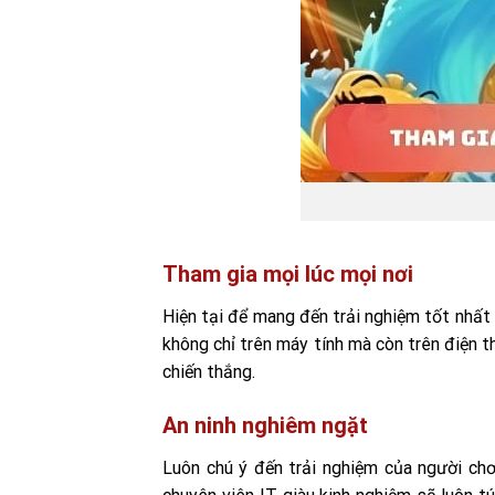
Tham gia mọi lúc mọi nơi
Hiện tại để mang đến trải nghiệm tốt nhất 
không chỉ trên máy tính mà còn trên điện th
chiến thắng.
An ninh nghiêm ngặt
Luôn chú ý đến trải nghiệm của người chơ