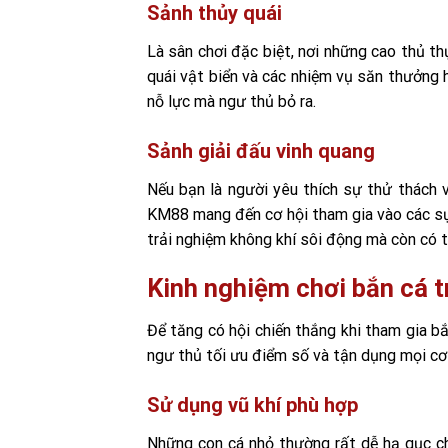
Sảnh thủy quái
Là sân chơi đặc biệt, nơi những cao thủ thự
quái vật biển và các nhiệm vụ săn thưởng 
nỗ lực mà ngư thủ bỏ ra.
Sảnh giải đấu vinh quang
Nếu bạn là người yêu thích sự thử thách v
KM88 mang đến cơ hội tham gia vào các sự 
trải nghiệm không khí sôi động mà còn có t
Kinh nghiệm chơi bắn cá 
Để tăng có hội chiến thắng khi tham gia b
ngư thủ tối ưu điểm số và tận dụng mọi cơ 
Sử dụng vũ khí phù hợp
Những con cá nhỏ thường rất dễ hạ gục ch