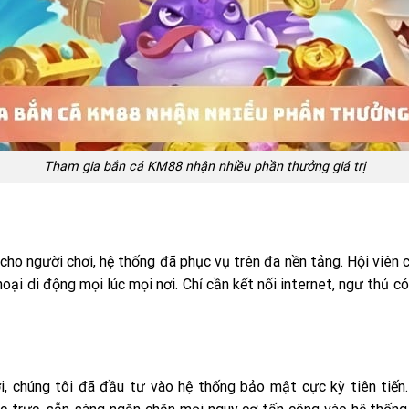
Tham gia bắn cá KM88 nhận nhiều phần thưởng giá trị
cho người chơi, hệ thống đã phục vụ trên đa nền tảng. Hội viên 
oại di động mọi lúc mọi nơi. Chỉ cần kết nối internet, ngư thủ c
i, chúng tôi đã đầu tư vào hệ thống bảo mật cực kỳ tiên tiến