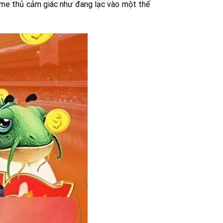
game thủ cảm giác như đang lạc vào một thế