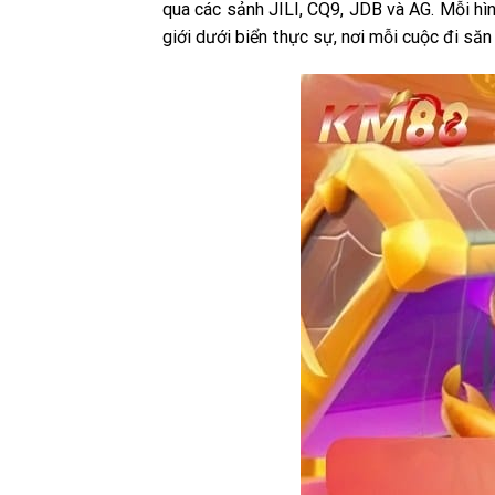
qua các sảnh JILI, CQ9, JDB và AG. Mỗi hì
giới dưới biển thực sự, nơi mỗi cuộc đi săn